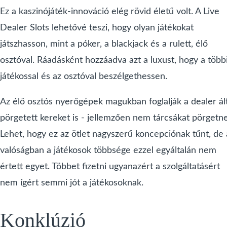
Ez a kaszinójáték-innováció elég rövid életű volt. A Live
Dealer Slots lehetővé teszi, hogy olyan játékokat
játszhasson, mint a póker, a blackjack és a rulett, élő
osztóval. Ráadásként hozzáadva azt a luxust, hogy a több
játékossal és az osztóval beszélgethessen.
Az élő osztós nyerőgépek magukban foglalják a dealer ált
pörgetett kereket is - jellemzően nem tárcsákat pörgetne
Lehet, hogy ez az ötlet nagyszerű koncepciónak tűnt, de 
valóságban a játékosok többsége ezzel egyáltalán nem
értett egyet. Többet fizetni ugyanazért a szolgáltatásért
nem ígért semmi jót a játékosoknak.
Konklúzió