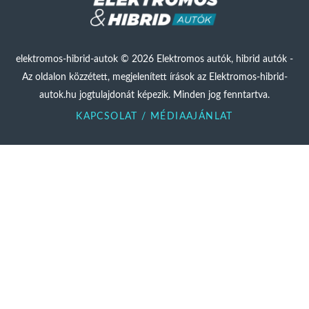
elektromos-hibrid-autok © 2026 Elektromos autók, hibrid autók -
Az oldalon közzétett, megjelenített írások az Elektromos-hibrid-
autok.hu jogtulajdonát képezik. Minden jog fenntartva.
KAPCSOLAT / MÉDIAAJÁNLAT