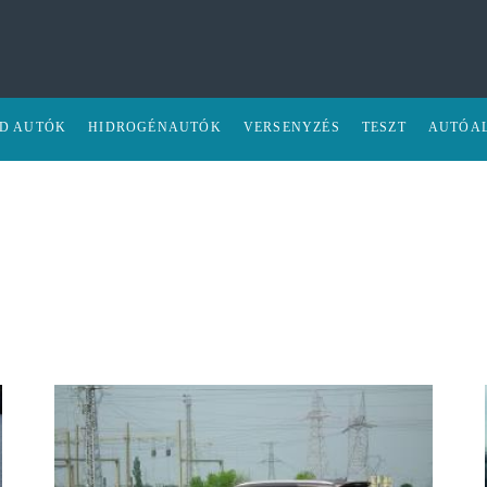
ID AUTÓK
HIDROGÉNAUTÓK
VERSENYZÉS
TESZT
AUTÓA