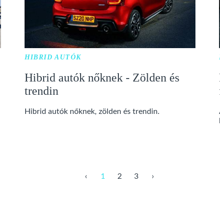
HIBRID AUTÓK
Hibrid autók nőknek - Zölden és
trendin
Hibrid autók nőknek, zölden és trendin.
‹
1
2
3
›