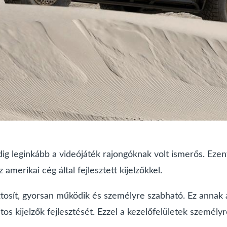
ig leginkább a videójáték rajongóknak volt ismerős. Ezent
amerikai cég által fejlesztett kijelzőkkel.
iztosít, gyorsan működik és személyre szabható. Ez annak
tos kijelzők fejlesztését. Ezzel a kezelőfelületek személy