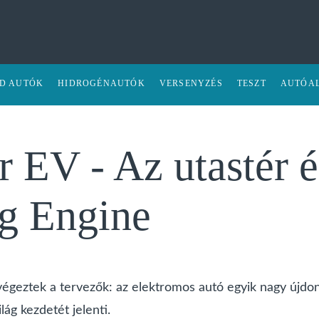
ID AUTÓK
HIDROGÉNAUTÓK
VERSENYZÉS
TESZT
AUTÓA
V - Az utastér és
g Engine
égeztek a tervezők: az elektromos autó egyik nagy újdon
lág kezdetét jelenti.