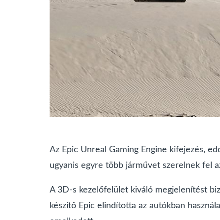
Az Epic Unreal Gaming Engine kifejezés, edd
ugyanis egyre több járművet szerelnek fel az 
A 3D-s kezelőfelület kiváló megjelenítést b
készítő Epic elindította az autókban használa