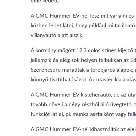
emelkedett.
A GMC Hummer EV-nél lesz mit variálni és sz
közben lehet látni, hogy például mi található
villanyautó alatt alszik.
A kormány mögött 12,3 colos színes kijelző ta
jellemzik és elég sok helyen felbukkan az Edi
Szerencsére maradtak a terepjárós alapok, a 
könnyű tisztíthatóságot. Az utastér kialakít
A GMC Hummer EV kisteherautó, de az utastér 
tovább növeli a négy részből álló üvegtető, t
funkciót lát el, pl. munka asztalként vagy fel
A GMC Hummer EV-nél kihasználták az elektr