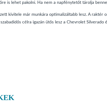
őre is lehet pakolni. Ha nem a napfénytetőt tárolja benne
tt kivitele már munkára optimalizáltabb lesz. A raktér ol
 szabadidős célra igazán ütős lesz a Chevrolet Silverado
KEK