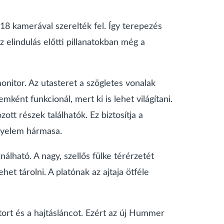
18 kamerával szerelték fel. Így terepezés
z elindulás előtti pillanatokban még a
monitor. Az utasteret a szögletes vonalak
mként funkcionál, mert ki is lehet világítani.
tt részek találhatók. Ez biztosítja a
ényelem hármasa.
álható. A nagy, szellős fülke térérzetét
et tárolni. A platónak az ajtaja ötféle
rt és a hajtásláncot. Ezért az új Hummer