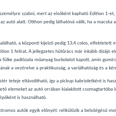
emélyre szabni, mert az elsőként kapható Edition 1-et, 
 az autó alatt. Otthon pedig láthatóvá válik, ha a macska a
lálható, a központi kijelző pedig 13,4 colos, elfektetett 
tion 1 felirat. A jellegzetes hűtőrács már inkább dizájn ele
fülke padlózata műanyag burkolatot kapott, amin gumírozo
ásának a vezérelve a praktikusság, a variálhatóság és a k
teteje eltávolítható, így a pickup kabrioletként is haszn
ető elemeket az autó orrában kialakított csomagtartóba leh
lépőként is használható.
omos autók egyik előnyét: nélkülözik a belsőégésű moto