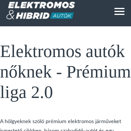
Elektromos autók
nőknek - Prémium
liga 2.0
A hölgyeknek szóló prémium elektromos járműveket
ismertető cikkben, három szabadidő-autót és egy