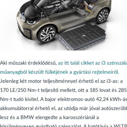
Aki műszaki érdeklődésű,
az itt talál cikket az i3 szénszál
műanyagból készült fülkéjének a gyártási rejtelmeiről.
Jelenleg két motor teljesítménnyel érhető el az i3-as: a
170 LE/250 Nm-t teljesítő mellett, ott a 185 lovat és 285
Nm-t tudó kivitel. A bajor elektromos-autó 42,24 kWh-á
akkumulátorral érhető el, az utódja már jóval autószerűb
lesz és a BMW elengedte a karosszériánál a
körülményesen gyártható szénszálat. A hatótávja a WLT