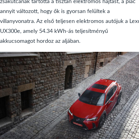
zsákutcának tartotta a tisztán elektromos hajtást, a piac
annyit változott, hogy ők is gyorsan felültek a
villanyvonatra. Az első teljesen elektromos autójuk a Lex
UX300e, amely 54.34 kWh-ás teljesítményű
akkucsomagot hordoz az aljában.