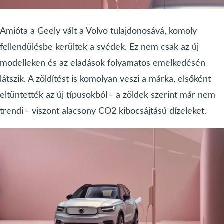
Amióta a Geely vált a Volvo tulajdonosává, komoly
fellendülésbe kerültek a svédek. Ez nem csak az új
modelleken és az eladások folyamatos emelkedésén
látszik. A zöldítést is komolyan veszi a márka, elsőként
eltüntették az új típusokból - a zöldek szerint már nem
trendi - viszont alacsony CO2 kibocsájtású dízeleket.