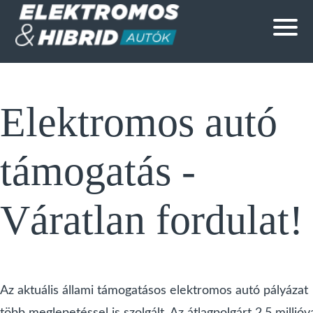
Elektromos autó
támogatás -
Váratlan fordulat!
Az aktuális állami támogatásos elektromos autó pályázat
több meglepetéssel is szolgált. Az átlagpolgárt 2,5 millióva