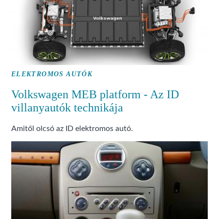
ELEKTROMOS AUTÓK
Volkswagen MEB platform - Az ID
villanyautók technikája
Amitől olcsó az ID elektromos autó.