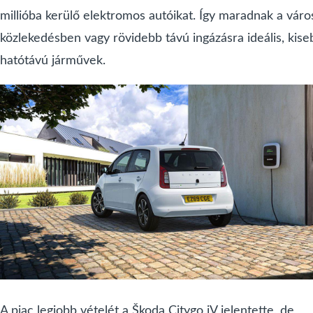
millióba kerülő elektromos autóikat. Így maradnak a váro
közlekedésben vagy rövidebb távú ingázásra ideális, kise
hatótávú járművek.
A piac legjobb vételét a Škoda Citygo iV jelentette, de