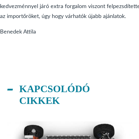
kedvezménnyel járó extra forgalom viszont felpezsdített
az importőröket, úgy hogy várhatók újabb ajánlatok.
Benedek Attila
KAPCSOLÓDÓ
CIKKEK