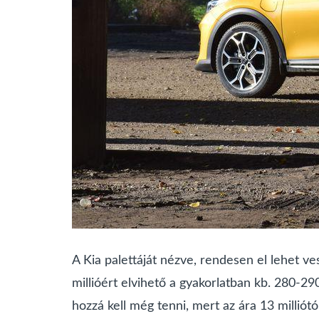
A Kia palettáját nézve, rendesen el lehet v
millióért elvihető a gyakorlatban kb. 280-2
hozzá kell még tenni, mert az ára 13 milliótól 