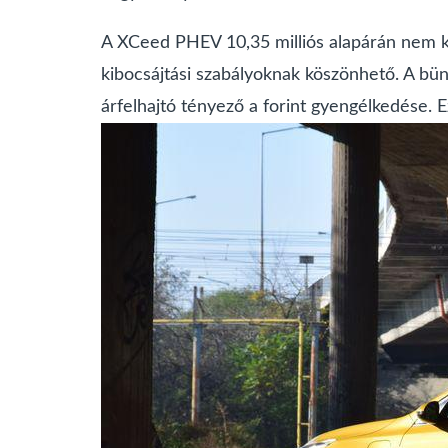
A XCeed PHEV 10,35 milliós alapárán nem kel
kibocsájtási szabályoknak köszönhető. A bün
árfelhajtó tényező a forint gyengélkedése. 