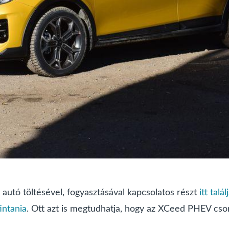
autó töltésével, fogyasztásával kapcsolatos részt
itt talál
tintania
. Ott azt is megtudhatja, hogy az XCeed PHEV cso