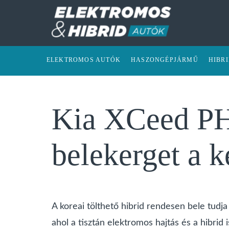
ELEKTROMOS AUTÓK
HASZONGÉPJÁRMŰ
HIBR
Kia XCeed PH
belekerget a k
A koreai tölthető hibrid rendesen bele tudj
ahol a tisztán elektromos hajtás és a hibrid i