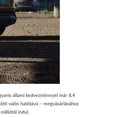
Ugyanis állami kedvezménnyel már 8,4
lötti valós hatótávú – megvásárlásához
milliótól indul.