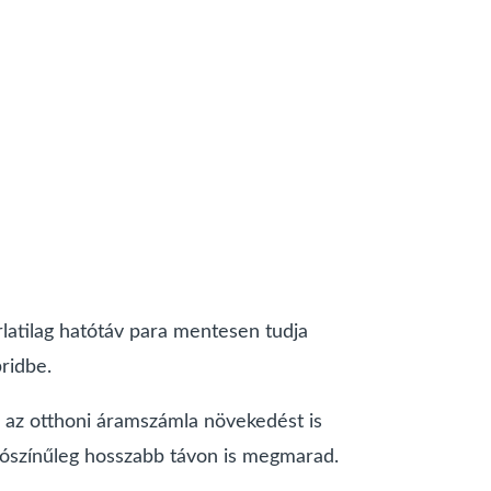
rlatilag hatótáv para mentesen tudja
ridbe.
 az otthoni áramszámla növekedést is
alószínűleg hosszabb távon is megmarad.