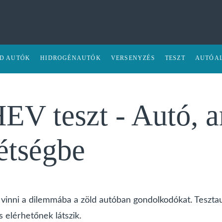
ID AUTÓK
HIDROGÉNAUTÓK
VERSENYZÉS
TESZT
AUTÓA
EV teszt - Autó, 
étségbe
a vinni a dilemmába a zöld autóban gondolkodókat. Teszta
s elérhetőnek látszik.