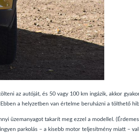
ölteni az autóját, és 50 vagy 100 km ingázik, akkor gyako
 Ebben a helyzetben van értelme beruházni a tölthető hib
nnyi üzemanyagot takarít meg ezzel a modellel. (Érdemes
 ingyen parkolás – a kisebb motor teljesítmény miatt – v