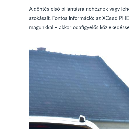
A döntés első pillantásra nehéznek vagy lehe
szokásait. Fontos információ: az XCeed PHEV
magunkkal – akkor odafigyelős közlekedéssel 