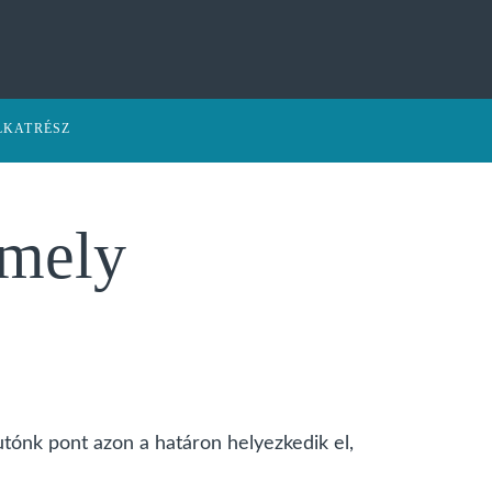
LKATRÉSZ
amely
utónk pont azon a határon helyezkedik el,