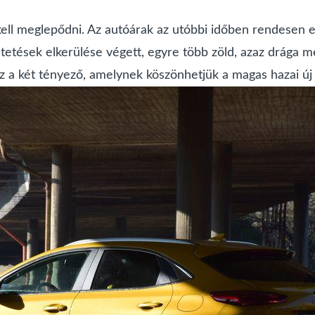
l meglepődni. Az autóárak az utóbbi időben rendesen elsz
tetések elkerülése végett, egyre több zöld, azaz drága m
Ez a két tényező, amelynek köszönhetjük a magas hazai új 