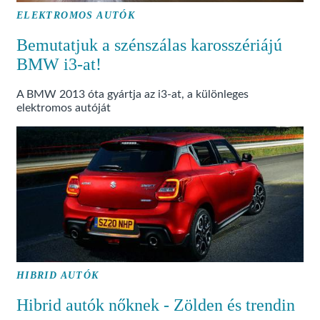
ELEKTROMOS AUTÓK
Bemutatjuk a szénszálas karosszériájú
BMW i3-at!
A BMW 2013 óta gyártja az i3-at, a különleges
elektromos autóját
HIBRID AUTÓK
Hibrid autók nőknek - Zölden és trendin