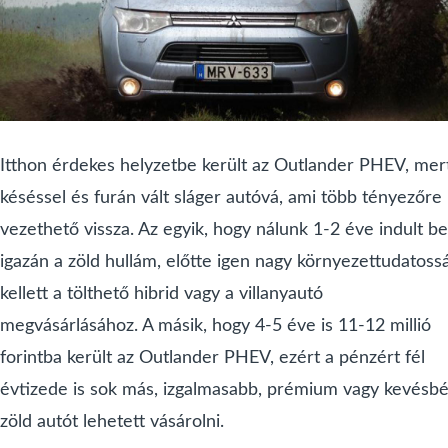
Itthon érdekes helyzetbe került az Outlander PHEV, mer
késéssel és furán vált sláger autóvá, ami több tényezőre
vezethető vissza. Az egyik, hogy nálunk 1-2 éve indult be
igazán a zöld hullám, előtte igen nagy környezettudatoss
kellett a tölthető hibrid vagy a villanyautó
megvásárlásához. A másik, hogy 4-5 éve is 11-12 millió
forintba került az Outlander PHEV, ezért a pénzért fél
évtizede is sok más, izgalmasabb, prémium vagy kevésb
zöld autót lehetett vásárolni.