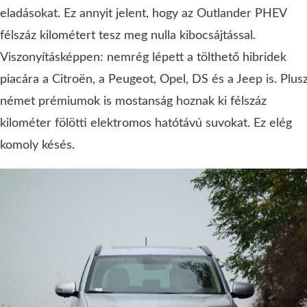
eladásokat. Ez annyit jelent, hogy az Outlander PHEV
félszáz kilométert tesz meg nulla kibocsájtással.
Viszonyításképpen: nemrég lépett a tölthető hibridek
piacára a Citroën, a Peugeot, Opel, DS és a Jeep is. Plus
német prémiumok is mostanság hoznak ki félszáz
kilométer fölötti elektromos hatótávú suvokat. Ez elég
komoly késés.