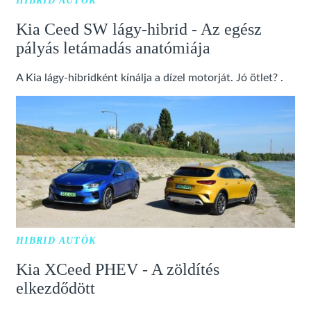
HIBRID AUTÓK
Kia Ceed SW lágy-hibrid - Az egész
pályás letámadás anatómiája
A Kia lágy-hibridként kínálja a dízel motorját. Jó ötlet? .
HIBRID AUTÓK
Kia XCeed PHEV - A zöldítés
elkezdődött