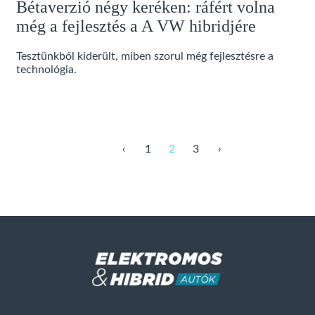
Bétaverzió négy keréken: ráfért volna
még a fejlesztés a A VW hibridjére
Tesztünkből kiderült, miben szorul még fejlesztésre a
technológia.
‹
1
2
3
›