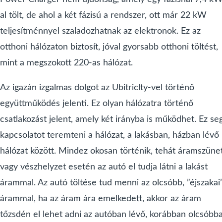
al tölt, de ahol a két fázisú a rendszer, ott már 22 kW
teljesítménnyel szaladozhatnak az elektronok. Ez az
otthoni hálózaton biztosít, jóval gyorsabb otthoni töltést,
mint a megszokott 220-as hálózat.
Az igazán izgalmas dolgot az Ubitriclty-vel történő
együttműködés jelenti. Ez olyan hálózatra történő
csatlakozást jelent, amely két irányba is működhet. Ez seg
kapcsolatot teremteni a hálózat, a lakásban, házban lévő
hálózat között. Mindez okosan történik, tehát áramszüne
vagy vészhelyzet esetén az autó el tudja látni a lakást
árammal. Az autó töltése tud menni az olcsóbb, ”éjszakai
árammal, ha az áram ára emelkedett, akkor az áram
tőzsdén el lehet adni az autóban lévő, korábban olcsóbb