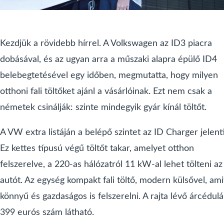
Kezdjük a rövidebb hírrel. A Volkswagen az ID3 piacra
dobásával, és az ugyan arra a műszaki alapra épülő ID4
belebegtetésével egy időben, megmutatta, hogy milyen
otthoni fali töltőket ajánl a vásárlóinak. Ezt nem csak a
németek csinálják: szinte mindegyik gyár kínál töltőt.
A VW extra listáján a belépő szintet az ID Charger jelenti
Ez kettes típusú végű töltőt takar, amelyet otthon
felszerelve, a 220-as hálózatról 11 kW-al lehet tölteni az
autót. Az egység kompakt fali töltő, modern külsővel, ami
könnyű és gazdaságos is felszerelni. A rajta lévő árcédul
399 eurós szám látható.