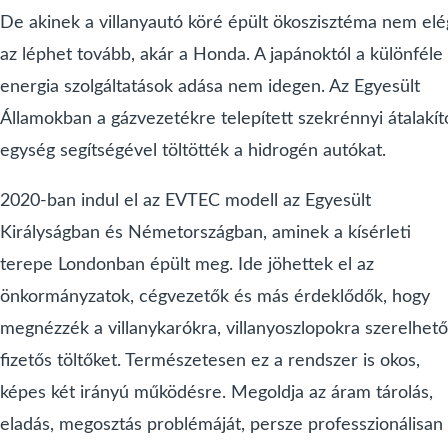
De akinek a villanyautó köré épült ökoszisztéma nem elé
az léphet tovább, akár a Honda. A japánoktól a különféle
energia szolgáltatások adása nem idegen. Az Egyesült
Államokban a gázvezetékre telepített szekrénnyi átalakít
egység segítségével töltötték a hidrogén autókat.
2020-ban indul el az EVTEC modell az Egyesült
Királyságban és Németországban, aminek a kísérleti
terepe Londonban épült meg. Ide jöhettek el az
önkormányzatok, cégvezetők és más érdeklődők, hogy
megnézzék a villanykarókra, villanyoszlopokra szerelhető
fizetős töltőket. Természetesen ez a rendszer is okos,
képes két irányú működésre. Megoldja az áram tárolás,
eladás, megosztás problémáját, persze professzionálisan