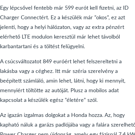
Egy lépcsővel fentebb már 599 eurót kell fizetni, az ID
Charger Connectért. Ez a készülék már ”okos”, ez azt
jelenti, hogy a helyi hálózaton, vagy az extra pénzért
elérhető LTE modulon keresztül már lehet távolból
karbantartani és a töltést felügyelni.
A csúcsváltozatot 849 euróért lehet felszereltetni a
lakásba vagy a céghez. Itt már széria szerelvény a
beépített számláló, amin lehet, látni, hogy ki mennyit,
mennyiért töltötte az autóját. Plusz a mobilos adat
kapcsolat a készülék egész ”életére” szól.
Az igazán izgalmas dolgokat a Honda hozza. Az, hogy
kapható náluk a garázs padlójába vagy a falára szerelhet
Power Charger nem újdonság, amely egy fázisnál 7,4 k