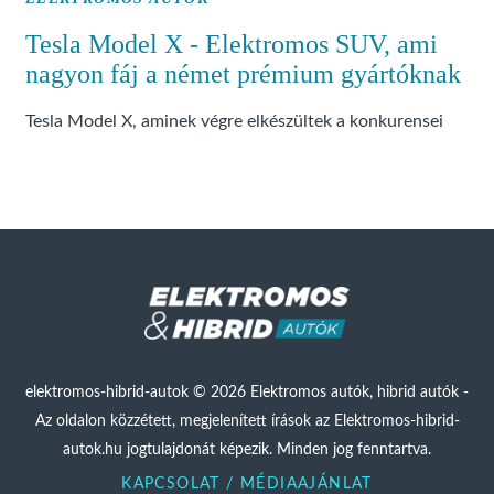
Tesla Model X - Elektromos SUV, ami
nagyon fáj a német prémium gyártóknak
Tesla Model X, aminek végre elkészültek a konkurensei
elektromos-hibrid-autok © 2026 Elektromos autók, hibrid autók -
Az oldalon közzétett, megjelenített írások az Elektromos-hibrid-
autok.hu jogtulajdonát képezik. Minden jog fenntartva.
KAPCSOLAT / MÉDIAAJÁNLAT